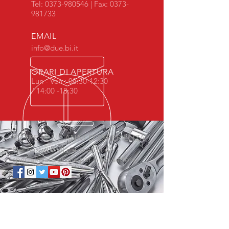
Tel:
0373-980546
| Fax:
0373-
981733
EMAIL
info@due.bi.it
ORARI DI APERTURA
Lun - Ven : 08:30-12:30
/ 14:00 -18:30
OLTRE VENT'ANNI D'ESPERIENZA
Nel nostro staff c'è qualcuno
specializzato anche per il tuo settore
SERVIZI
- Assistenza
- Prove sul campo
- Riparazioni