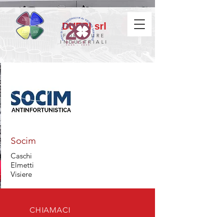
DUEBI srl
FORNITURE
INDUSTRIALI
Socim
Caschi
Elmetti
Visiere
CHIAMACI