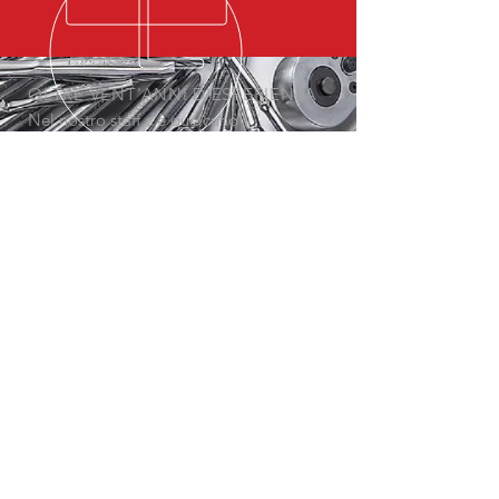
OLTRE VENT'ANNI D'ESPERIENZA
Nel nostro staff c'è qualcuno
specializzato anche per il tuo settore
SERVIZI
- Assistenza
- Prove sul campo
- Riparazioni
- Consulenza
- Noleggio
- Progettazione
VIENI A TROVARCI
Via Milano 18/20
26016 Spino d'Adda
Ex zona Welko
Cremona - Italia