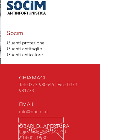
Socim
Guanti protezione
Guanti antitaglio
Guanti anticalore
CHIAMACI
Tel:
0373-980546
| Fax:
0373-
981733
EMAIL
info@due.bi.it
ORARI DI APERTURA
Lun - Ven : 08:30-12:30
/ 14:00 -18:30