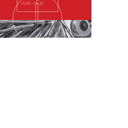
/ 14:00 -18:30
OLTRE VENT'ANNI D'ESPERIENZA
Nel nostro staff c'è qualcuno
specializzato anche per il tuo settore
SERVIZI
- Assistenza
- Prove sul campo
- Riparazioni
- Consulenza
- Noleggio
- Progettazione
VIENI A TROVARCI
Via Milano 18/20
26016 Spino d'Adda
Ex zona Welko