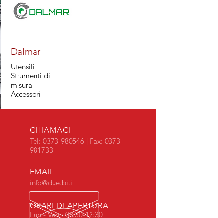
Dalmar
Utensili
Strumenti di
misura
Accessori
CHIAMACI
Tel:
0373-980546
| Fax:
0373-
981733
EMAIL
info@due.bi.it
ORARI DI APERTURA
Lun - Ven : 08:30-12:30