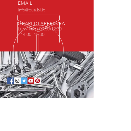
EMAIL
info@due.bi.it
ORARI DI APERTURA
Lun - Ven : 08:30-12:30
/ 14:00 -18:30
OLTRE VENT'ANNI D'ESPERIENZA
Nel nostro staff c'è qualcuno
specializzato anche per il tuo settore
SERVIZI
- Assistenza
- Prove sul campo
- Riparazioni
- Consulenza
- Noleggio
- Progettazione