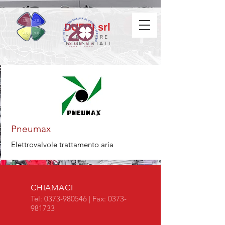
DUEBI srl
FORNITURE
INDUSTRIALI
Pneumax
Elettrovalvole trattamento aria
CHIAMACI
Tel:
0373-980546
| Fax:
0373-
981733