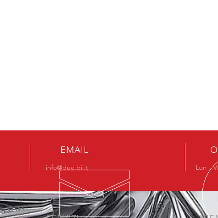
EMAIL
O
info@due.bi.it
Lun - V