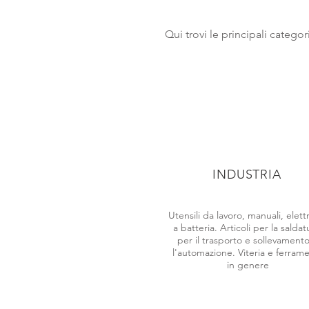
Qui trovi le principali catego
INDUSTRIA
Utensili da lavoro, manuali, elettr
a batteria. Articoli per la saldat
per il trasporto e sollevament
l'automazione. Viteria e ferram
in genere