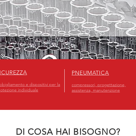
ICUREZZA
PNEUMATICA
bigliamento e dispositivi per la
compressori, progettazione,
otezione individuale
assistenza, manutenzione
DI COSA HAI BISOGNO?