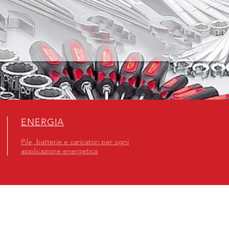
1/4
ENERGIA
Pile, batterie e caricatori per ogni
applicazione energetica