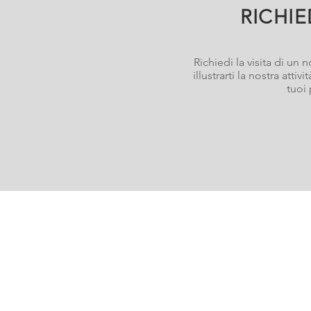
RICHIE
Richiedi la visita di un
illustrarti la nostra attiv
tuoi 