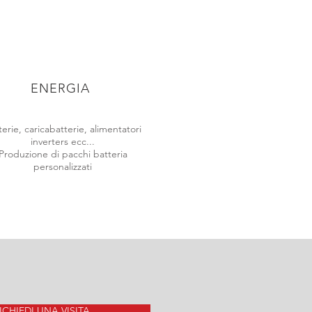
ENERGIA
terie, caricabatterie, alimentatori
inverters ecc...
Produzione di pacchi batteria
personalizzati
ICHIEDI UNA VISITA