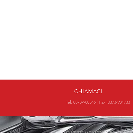
CHIAMACI
Tel: 0373-980546 | Fax: 0373-981733