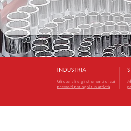
INDUSTRIA
S
Gli utensili e gli strumenti di cui
Ab
necessiti per ogni tua attività
pr