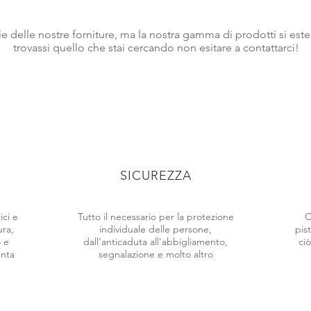
rie delle nostre forniture, ma la nostra gamma di prodotti si es
trovassi quello che stai cercando non esitare a contattarci!
SICUREZZA
ici e
Tutto il necessario per la protezione
C
ura,
individuale delle persone,
pis
o e
dall'anticaduta all'abbigliamento,
ciò
enta
segnalazione e molto altro