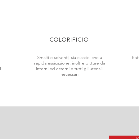
COLORIFICIO
Smalti e solventi, sia classici che a
Bat
rapida essicazione, inoltre pitture da
i
interni ed esterni e tutti gli utensili
necessari
R